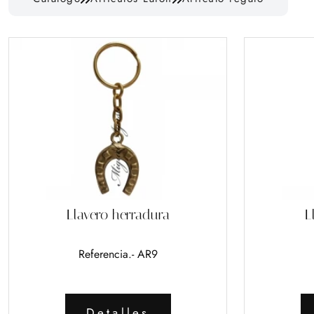
Llavero herradura
L
Referencia.- AR9
Detalles