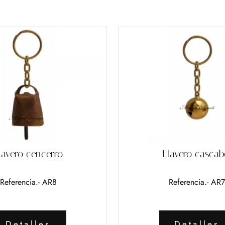
lavero cencerro
Llavero cascab
Referencia.- AR8
Referencia.- AR7
Detalles
Detalles