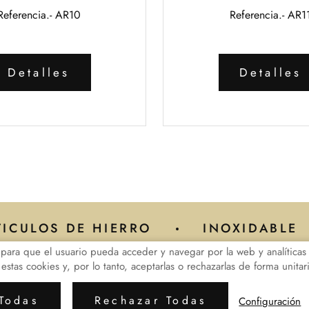
Referencia.- AR10
Referencia.- AR1
Detalles
Detalles
TICULOS DE HIERRO
INOXIDABLE
para que el usuario pueda acceder y navegar por la web y analíticas 
tas cookies y, por lo tanto, aceptarlas o rechazarlas de forma unitar
ica de Privacidad de Datos
Política de Cookies
Conf
guelagusti.com
© 2024 - Diseño y programación por
Edina
Todas
Rechazar Todas
Configuración