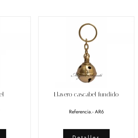
el
Llavero cascabel fundido
Referencia.- AR6
Detalles