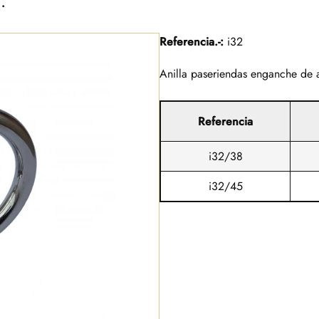
Referencia.-:
i32
Anilla paseriendas enganche de 
Referencia
i32/38
i32/45