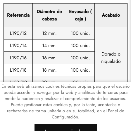
Diámetro de
Envasado (
Referencia
Acabado
cabeza
caja )
L190/12
12 mm.
100 unid.
L190/14
14 mm.
100 unid.
Dorado o
L190/16
16 mm.
100 unid.
niquelado
L190/18
18 mm.
100 unid.
L190/20
20 mm.
100 unid.
En esta web utilizamos cookies técnicas propias para que el usuario
pueda acceder y navegar por la web y analíticas de terceros para
medir la audiencia y analizar el comportamiento de los usuarios.
Puede gestionar estas cookies y, por lo tanto, aceptarlas o
rechazarlas de forma unitaria o en su totalidad, en el Panel de
Configuración.
ARTICULOS LATÓN
ARTICULOS DE HI