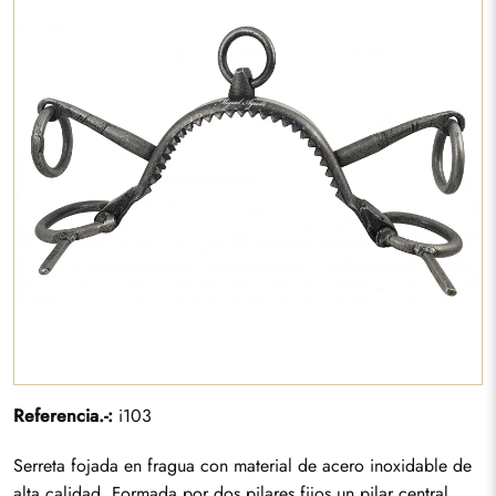
Referencia.-:
i103
Serreta fojada en fragua con material de acero inoxidable de
alta calidad. Formada por dos pilares fijos,un pilar central