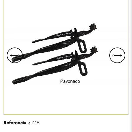
Referencia.-:
i115