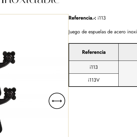
Referencia.-:
i113
Juego de espuelas de acero inoxi
Referencia
i113
i113V