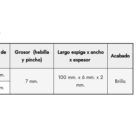
.
 de
Grosor (hebilla
Largo espiga x ancho
Acabado
y pincho)
x espesor
m.
100 mm. x 6 mm. x 2
7 mm.
Brillo
mm.
m.