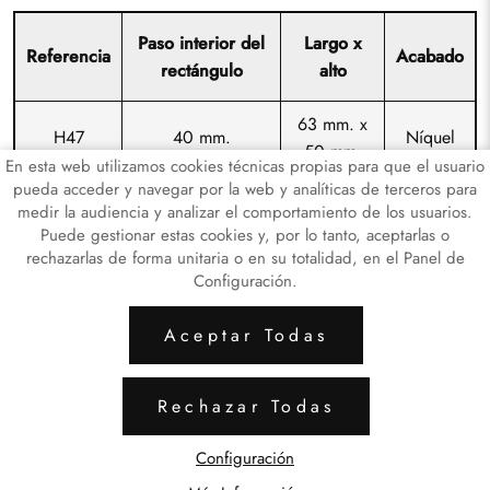
Paso interior del
Largo x
Referencia
Acabado
rectángulo
alto
63 mm. x
H47
40 mm.
Níquel
50 mm.
En esta web utilizamos cookies técnicas propias para que el usuario
pueda acceder y navegar por la web y analíticas de terceros para
medir la audiencia y analizar el comportamiento de los usuarios.
Puede gestionar estas cookies y, por lo tanto, aceptarlas o
rechazarlas de forma unitaria o en su totalidad, en el Panel de
Configuración.
ARTICULOS LATÓN
ARTICULOS DE HI
Aceptar Todas
Aviso Legal
Política de Privacidad de Datos
Rechazar Todas
Política de Cookies
Configuración de Cookies
Configuración
miguelagusti.com
© 2024 - Diseño y programación por
Edina.es