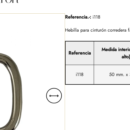
Referencia.-:
i118
Hebilla para cinturón corredera 
Medida interi
Referencia
alto
i118
50 mm. x