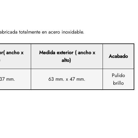
fabricada totalmente en acero inoxidable.
or( ancho x
Medida exterior ( ancho x
Acabado
)
alto)
Pulido
 37 mm.
63 mm. x 47 mm.
brillo