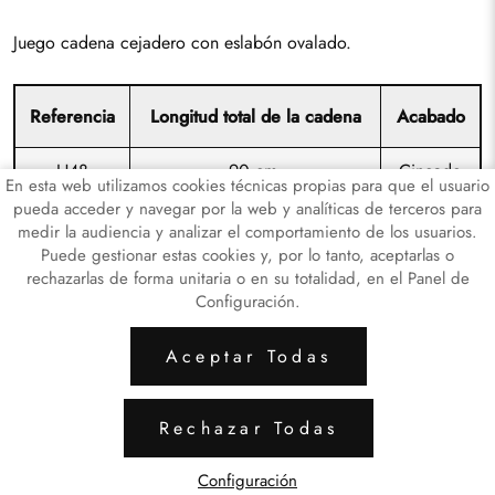
Juego cadena cejadero con eslabón ovalado.
Referencia
Longitud total de la cadena
Acabado
H48
90 cm.
Cincado
En esta web utilizamos cookies técnicas propias para que el usuario
pueda acceder y navegar por la web y analíticas de terceros para
medir la audiencia y analizar el comportamiento de los usuarios.
Puede gestionar estas cookies y, por lo tanto, aceptarlas o
rechazarlas de forma unitaria o en su totalidad, en el Panel de
Configuración.
ARTICULOS LATÓN
ARTICULOS DE HI
Aceptar Todas
Aviso Legal
Política de Privacidad de Datos
Rechazar Todas
Política de Cookies
Configuración de Cookies
Configuración
miguelagusti.com
© 2024 - Diseño y programación por