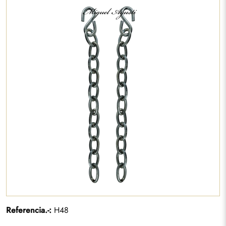
Referencia.-:
H48