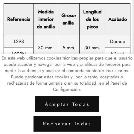
Medida
Longitud
Grosor
Referencia
interior
de los
Acabado
anilla
de anilla
picos
L293
Dorado
30 mm.
5 mm.
30 mm.
L293N
Níquel
En esta web utilizamos cookies técnicas propias para que el usuario
pueda acceder y navegar por la web y analíticas de terceros para
medir la audiencia y analizar el comportamiento de los usuarios.
Puede gestionar estas cookies y, por lo tanto, aceptarlas o
rechazarlas de forma unitaria o en su totalidad, en el Panel de
Configuración.
ARTICULOS LATÓN
ARTICULOS DE HI
Aceptar Todas
Aviso Legal
Política de Privacidad de Datos
Rechazar Todas
Política de Cookies
Configuración de Cookies