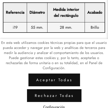
Medida interior
Referencia
Diámetro
Acabado
del rectángulo
i19
55 mm.
28 mm.
Brillo
En esta web utilizamos cookies técnicas propias para que el usuario
pueda acceder y navegar por la web y analíticas de terceros para
medir la audiencia y analizar el comportamiento de los usuarios.
Puede gestionar estas cookies y, por lo tanto, aceptarlas o
rechazarlas de forma unitaria o en su totalidad, en el Panel de
Configuración.
ARTICULOS LATÓN
ARTICULOS DE HI
Aceptar Todas
Aviso Legal
Política de Privacidad de Datos
Rechazar Todas
Política de Cookies
Configuración de Cookies
Configuración
miguelagusti.com
© 2024 - Diseño y programación por