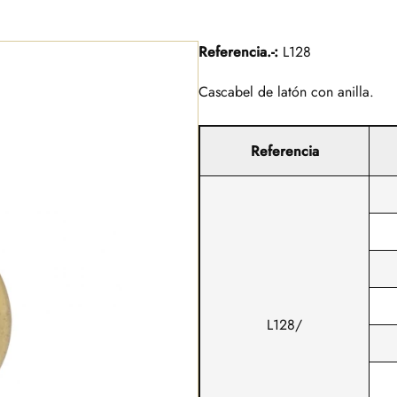
Referencia.-:
L128
Cascabel de latón con anilla.
Referencia
L128/