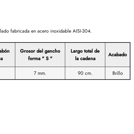
ado fabricada en acero inoxidable AISI-304.
labón
Grosor del gancho
Largo total de
Acabado
na
forma " S "
la cadena
7 mm.
90 cm.
Brillo