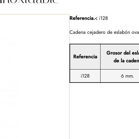
Referencia.-:
i128
Cadena cejadero de eslabón oval
Grosor del es
Referencia
de la cade
i128
6 mm.